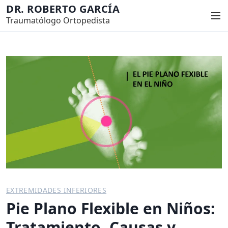
S
DR. ROBERTO GARCÍA
M
a
Traumatólogo Ortopedista
e
l
n
t
ú
a
r
a
l
c
o
n
t
e
n
i
EXTREMIDADES INFERIORES
d
Pie Plano Flexible en Niños:
o
Tratamiento, Causas y