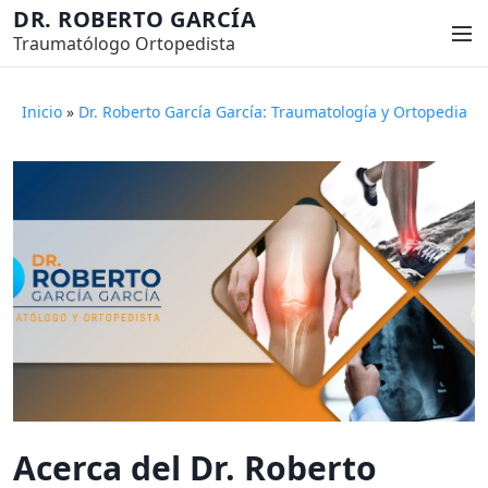
S
DR. ROBERTO GARCÍA
M
a
Traumatólogo Ortopedista
e
l
n
t
ú
Inicio
»
Dr. Roberto García García: Traumatología y Ortopedia
a
r
a
l
c
o
n
t
e
n
i
d
o
Acerca del Dr. Roberto