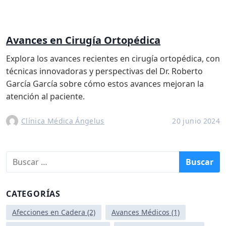
Avances en Cirugía Ortopédica
Explora los avances recientes en cirugía ortopédica, con
técnicas innovadoras y perspectivas del Dr. Roberto
García García sobre cómo estos avances mejoran la
atención al paciente.
Clínica Médica Ángelus
20 junio 2024
B
u
s
c
CATEGORÍAS
a
r
Afecciones en Cadera
(2)
Avances Médicos
(1)
: