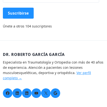
i
r
e
Suscribirse
c
c
Únete a otros 104 suscriptores
i
ó
n
d
e
c
DR. ROBERTO GARCÍA GARCÍA
o
Especialista en Traumatología y Ortopedia con más de 40 años
r
de experiencia. Atención a pacientes con lesiones
r
musculoesqueléticas, deportiva y ortopédica.
Ver perfil
e
completo →
o
e
l
Facebook
LinkedIn
LinkedIn
YouTube
X
Google
e
c
t