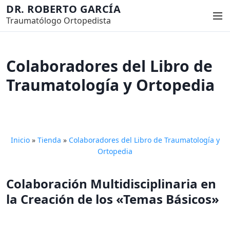
S
DR. ROBERTO GARCÍA
M
a
Traumatólogo Ortopedista
e
l
n
t
ú
a
Colaboradores del Libro de
r
Traumatología y Ortopedia
a
l
c
o
n
Inicio
»
Tienda
»
Colaboradores del Libro de Traumatología y
t
Ortopedia
e
n
Colaboración Multidisciplinaria en
i
la Creación de los «Temas Básicos»
d
o